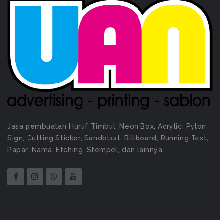
Jasa pembuatan Huruf Timbul, Neon Box, Acrylic, Pylon
Sign, Cutting Sticker, Sandblast, Billboard, Running Text,
Papan Nama, Etching, Stempel, dan lainnya.